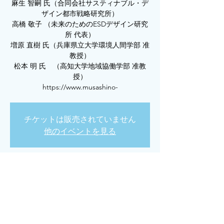
麻生 智嗣 氏（合同会社サスティナブル・デ
ザイン都市戦略研究所）
高橋 敬子 （未来のためのESDデザイン研究
所 代表）
増原 直樹 氏（兵庫県立大学環境人間学部 准
教授）
松本 明 氏 （高知大学地域協働学部 准教
授）
https://www.musashino-
チケットは販売されていません
他のイベントを見る
日時・場所
2023年2月08日 12:00 – 2023年2月09日 16:00
江東区, 日本、〒135-8181 東京都江東区有明
３丁目３−３